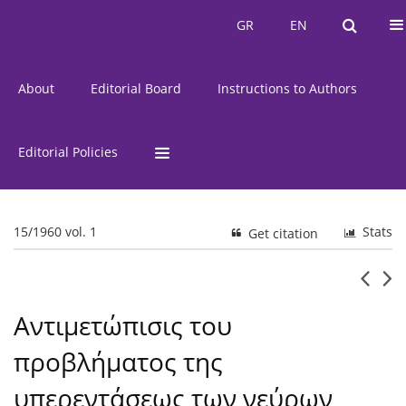
Current Issue
Issues
GR
EN
GR
EN
About
Editorial Board
Instructions to Authors
Editorial Policies
15/1960 vol. 1
Stats
Get citation
Αντιμετώπισις του
προβλήματος της
υπερεντάσεως των νεύρων