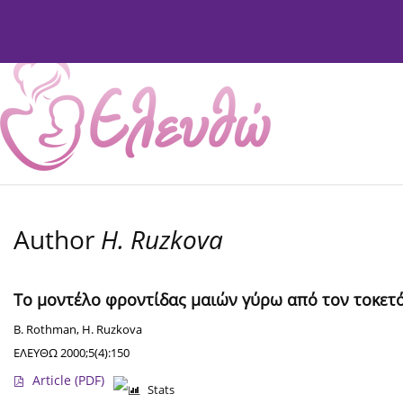
Current Issue
Issues
About
Editorial Board
Author
H. Ruzkova
Το μοντέλο φροντίδας μαιών γύρω από τον τοκετό 
B. Rothman
,
H. Ruzkova
ΕΛΕΥΘΩ 2000;5(4):150
Article
(PDF)
Stats