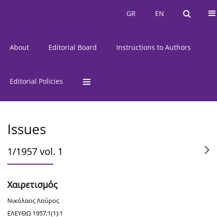
Current Issue
Issues
GR
EN
GR
EN
About
Editorial Board
Instructions to Authors
Editorial Policies
Issues
1/1957 vol. 1
Χαιρετισμός
Νικόλαος Λούρος
ΕΛΕΥΘΩ 1957;1(1):1