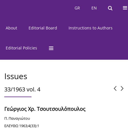
Current Issue
Issues
GR
EN
GR
EN
About
Editorial Board
Instructions to Authors
Editorial Policies
Issues
33/1963 vol. 4
Γεώργιος Χρ. Τσουτσουλόπουλος
Π. Παναγιώτου
ΕΛΕΥΘΩ 1963;4(33):1