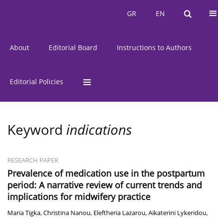
Current Issue
Issues
GR
EN
GR
EN
About
Editorial Board
Instructions to Authors
Editorial Policies
Keyword
indications
RESEARCH PAPER
Prevalence of medication use in the postpartum
period: A narrative review of current trends and
implications for midwifery practice
Maria Tigka
,
Christina Nanou
,
Eleftheria Lazarou
,
Aikaterini Lykeridou
,