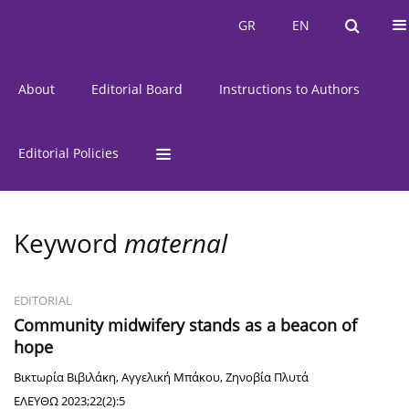
Current Issue
Issues
GR
EN
GR
EN
About
Editorial Board
Instructions to Authors
Editorial Policies
Keyword
maternal
EDITORIAL
Community midwifery stands as a beacon of
hope
Βικτωρία Βιβιλάκη
,
Αγγελική Μπάκου
,
Ζηνοβία Πλυτά
ΕΛΕΥΘΩ 2023;22(2):5