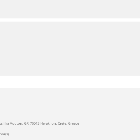
ssilika Vouton, GR-70013 Heraklion, Crete, Greece
hor(s).