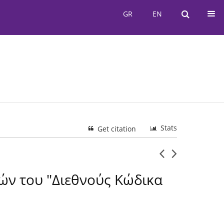
GR
EN
GR
EN
Stats
Get citation
ών του "Διεθνούς Κώδικα