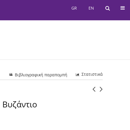
GR
EN
GR
EN
Στατιστικά
Βιβλιογραφική παραπομπή
ο Βυζάντιο