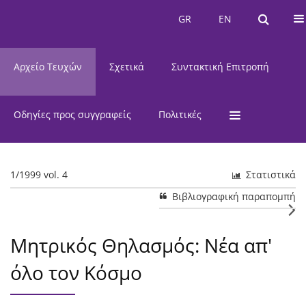
Τρέχον Τεύχος
GR
EN
GR
EN
Αρχείο Τευχών
Σχετικά
Συντακτική Επιτροπή
Οδηγίες προς συγγραφείς
Πολιτικές
1/1999 vol. 4
Στατιστικά
Βιβλιογραφική παραπομπή
Μητρικός Θηλασμός: Νέα απ'
όλο τον Κόσμο