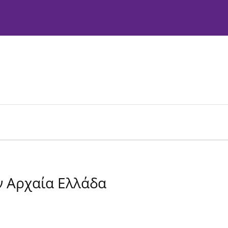
ακτική Επιτροπή
Οδηγίες προς συγγραφείς
Πολιτικές
ν Αρχαία Ελλάδα