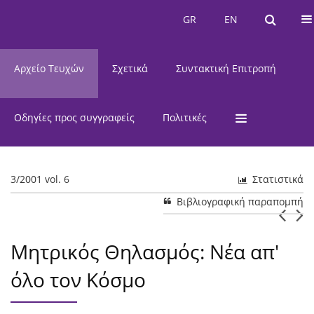
Τρέχον Τεύχος
GR
EN
GR
EN
Αρχείο Τευχών
Σχετικά
Συντακτική Επιτροπή
Οδηγίες προς συγγραφείς
Πολιτικές
3/2001 vol. 6
Στατιστικά
Βιβλιογραφική παραπομπή
Μητρικός Θηλασμός: Νέα απ'
όλο τον Κόσμο