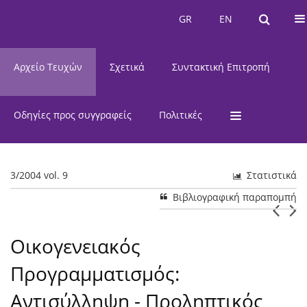
Τρέχον Τεύχος
GR
EN
GR
EN
Αρχείο Τευχών
Σχετικά
Συντακτική Επιτροπή
Οδηγίες προς συγγραφείς
Πολιτικές
3/2004 vol. 9
Στατιστικά
Βιβλιογραφική παραπομπή
Οικογενειακός
Προγραμματισμός:
Αντισύλληψη - Προληπτικός