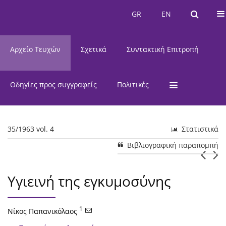
Τρέχον Τεύχος
GR
EN
GR
EN
Αρχείο Τευχών
Σχετικά
Συντακτική Επιτροπή
Οδηγίες προς συγγραφείς
Πολιτικές
35/1963 vol. 4
Στατιστικά
Βιβλιογραφική παραπομπή
Υγιεινή της εγκυμοσύνης
1
Νίκος Παπανικόλαος