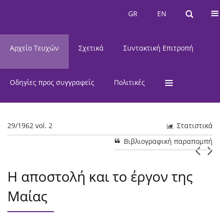
Τρέχον Τεύχος
GR
EN
GR
EN
Αρχείο Τευχών
Σχετικά
Συντακτική Επιτροπή
Οδηγίες προς συγγραφείς
Πολιτικές
29/1962 vol. 2
Στατιστικά
Βιβλιογραφική παραπομπή
Η αποστολή και το έργον της
Μαίας