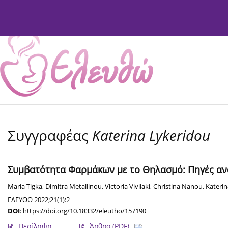
Τρέχον Τεύχος
Αρχείο Τευχών
Σχετικά
Συντ
Συγγραφέας
Katerina Lykeridou
Συμβατότητα Φαρμάκων με το Θηλασμό: Πηγές α
Maria Tigka
,
Dimitra Metallinou
,
Victoria Vivilaki
,
Christina Nanou
,
Katerin
ΕΛΕΥΘΩ 2022;21(1):2
DOI
:
https://doi.org/10.18332/eleutho/157190
Περίληψη
Άρθρο
(PDF)