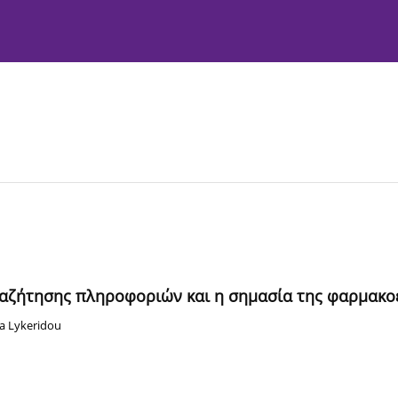
ακτική Επιτροπή
Οδηγίες προς συγγραφείς
Πολιτικές
ναζήτησης πληροφοριών και η σημασία της φαρμακ
a Lykeridou