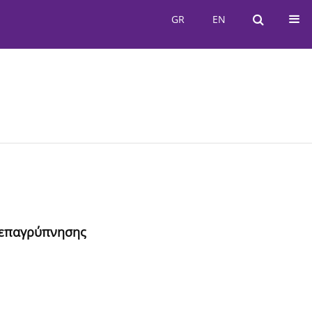
GR
EN
GR
EN
οεπαγρύπνησης