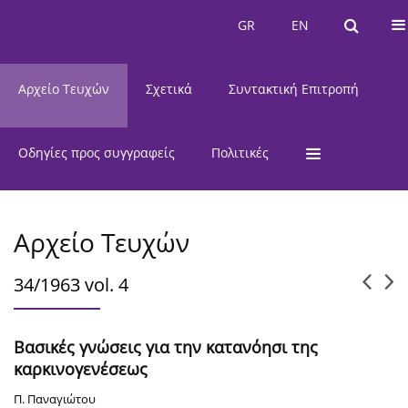
Τρέχον Τεύχος
GR
EN
GR
EN
Αρχείο Τευχών
Σχετικά
Συντακτική Επιτροπή
Οδηγίες προς συγγραφείς
Πολιτικές
Αρχείο Τευχών
34/1963 vol. 4
Βασικές γνώσεις για την κατανόησι της
καρκινογενέσεως
Π. Παναγιώτου