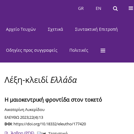
Τρέχον Τεύχος
GR
EN
GR
EN
Αρχείο Τευχών
Σχετικά
Συντακτική Επιτροπή
Οδηγίες προς συγγραφείς
Πολιτικές
Λέξη-κλειδί
Ελλάδα
Η μαιοκεντρική φροντίδα στον τοκετό
Αικατερίνη Λυκερίδου
ΕΛΕΥΘΩ 2023;22(4):13
DOI
:
https://doi.org/10.18332/eleutho/177420
Άρθρο
(PDF)
Στατιστικά